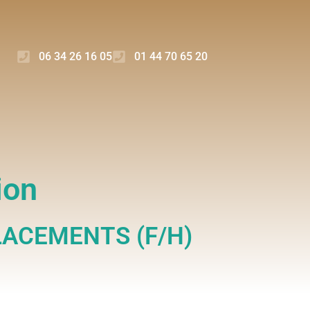
06 34 26 16 05
01 44 70 65 20
ion
LACEMENTS (F/H)