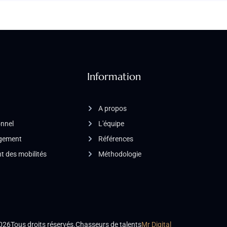
Information
A propos
onnel
L'équipe
agement
Références
 des mobilités
Méthodologie
026
Tous droits réservés.
Chasseurs de talents
Mr Digital