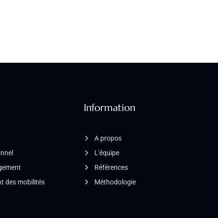
Information
A propos
onnel
L'équipe
agement
Références
 des mobilités
Méthodologie