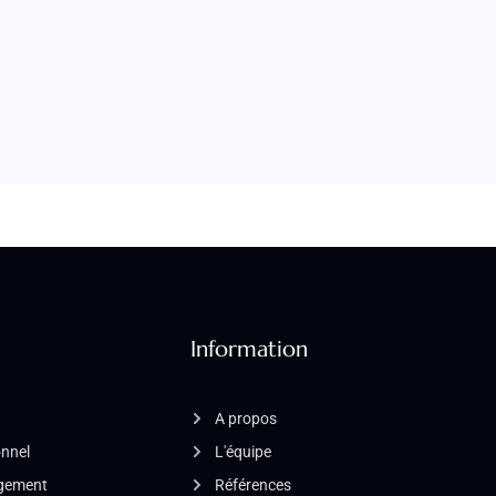
Information
A propos
onnel
L'équipe
agement
Références