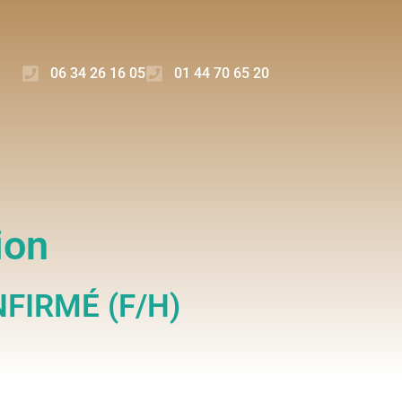
06 34 26 16 05
01 44 70 65 20
ion
FIRMÉ (F/H)