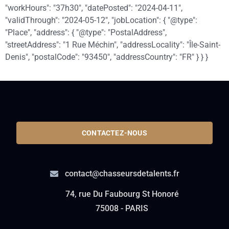
"workHours": "37h30", "datePosted": "2024-04-11",
"validThrough": "2024-05-12", "jobLocation": { "@type":
"Place", "address": { "@type": "PostalAddress",
"streetAddress": "1 Rue Méchin", "addressLocality": "Île-Saint-
Denis", "postalCode": "93450", "addressCountry": "FR" } } }
CONTACTEZ-NOUS
contact@chasseursdetalents.fr
74, rue Du Faubourg St Honoré
75008 - PARIS