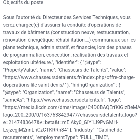
Objectifs du poste :
Sous l’autorité du Directeur des Services Techniques, vous
serez chargée(e) d’assurer la conduite d’opérations de
travaux de bâtiments (construction neuve, restructuration,
rénovation énergétique, réhabilitation,…) communaux sur les
plans technique, administratif, et financier, lors des phases
de programmation, conception, réalisation des travaux et
exploitation ultérieure.", "identifier": { "@type":
"PropertyValue", "name": "Chasseurs de Talents", "value":
"https://www.chasseursdetalents.fr/index.php/offre-charge-
doperations-lile-saint-denis/" }, "hiringOrganization" : {
"@type": "Organization", "name": "Chasseurs de Talents",
"sameAs": "https://www.chasseursdetalents.fr", "logo":
"https://media.licdn.com/dms/image/C4D0BAQErfKiGizBeM
logo_200_200/0/1637638429477/chasseursdetalents_logo?
e=2147483647&v=beta&t=mElAky0_GlY1J9PvGMH-
LsjzegjM2nnLhCzCTKRRn84" }, "industry": "Cabinet de
recrutements", "employmentType": "FULL_TIME",