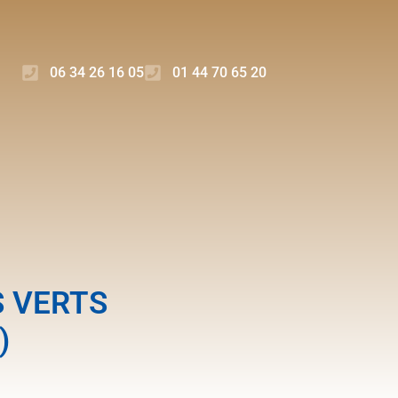
06 34 26 16 05
01 44 70 65 20
S VERTS
)