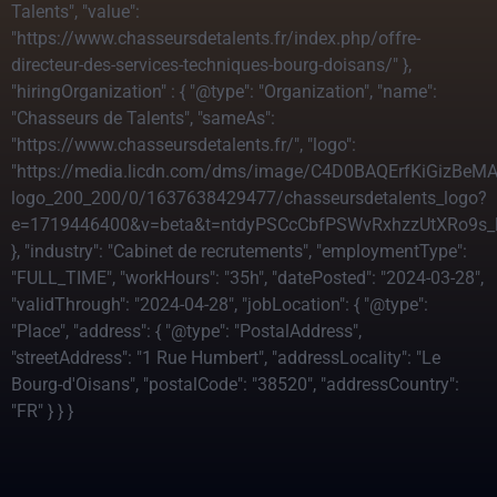
Talents", "value":
"https://www.chasseursdetalents.fr/index.php/offre-
directeur-des-services-techniques-bourg-doisans/" },
"hiringOrganization" : { "@type": "Organization", "name":
"Chasseurs de Talents", "sameAs":
"https://www.chasseursdetalents.fr/", "logo":
"https://media.licdn.com/dms/image/C4D0BAQErfKiGizBeM
logo_200_200/0/1637638429477/chasseursdetalents_logo?
e=1719446400&v=beta&t=ntdyPSCcCbfPSWvRxhzzUtXRo9s_
}, "industry": "Cabinet de recrutements", "employmentType":
"FULL_TIME", "workHours": "35h", "datePosted": "2024-03-28",
"validThrough": "2024-04-28", "jobLocation": { "@type":
"Place", "address": { "@type": "PostalAddress",
"streetAddress": "1 Rue Humbert", "addressLocality": "Le
Bourg-d'Oisans", "postalCode": "38520", "addressCountry":
"FR" } } }