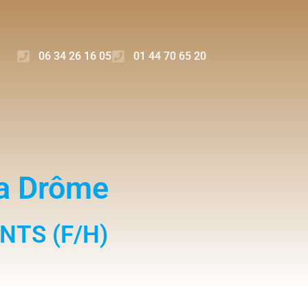
06 34 26 16 05
01 44 70 65 20
la Drôme
NTS (F/H)