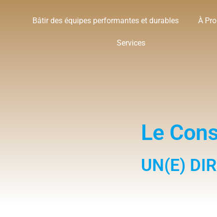
Bâtir des équipes performantes et durables
À Pr
Services
Le Cons
UN(E) DI